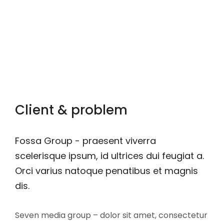
Home
Project
You are here:
Firefighter Honor Guard Custom Bottle…
Client & problem
Fossa Group - praesent viverra
scelerisque ipsum, id ultrices dui feugiat a.
Orci varius natoque penatibus et magnis
dis.
Seven media group – dolor sit amet, consectetur