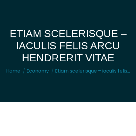
ETIAM SCELERISQUE –
IACULIS FELIS ARCU
You are here:
HENDRERIT VITAE
Home
Economy
Etiam scelerisque – iaculis felis…